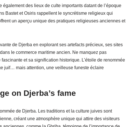
ite également des lieux de culte importants datant de l’époque
 Bastet et Osiris rappellent le syncrétisme religieux qui
offrent un aperçu unique des pratiques religieuses anciennes et
vante de Djerba en explorant ses artefacts précieux, ses sites
l dans le commerce maritime ancien. Ne manquez pas
 fascinante et sa signification historique. L’étoile de renommée
ge juif… mais attention, une veilleuse funeste éclaire
age on Djerba’s fame
nommée de Djerba. Les traditions et la culture juives sont
sienne, créant une atmosphère unique qui attire des visiteurs
s anciennes, comme la Ghriba, témoigne de l’importance de