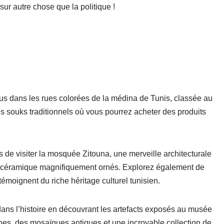
sur autre chose que la politique !
us dans les rues colorées de la médina de Tunis, classée au
 souks traditionnels où vous pourrez acheter des produits
 de visiter la mosquée Zitouna, une merveille architecturale
n céramique magnifiquement ornés. Explorez également de
émoignent du riche héritage culturel tunisien.
ns l’histoire en découvrant les artefacts exposés au musée
nes, des mosaïques antiques et une incroyable collection de