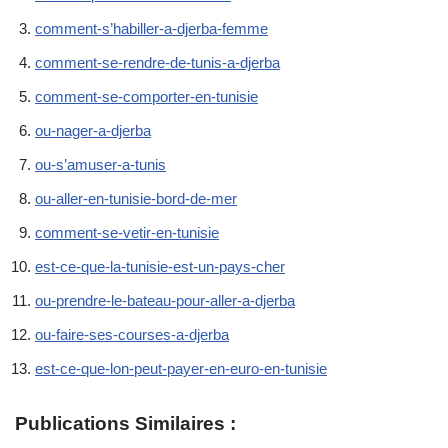
comment-s’habiller-a-djerba-femme
comment-se-rendre-de-tunis-a-djerba
comment-se-comporter-en-tunisie
ou-nager-a-djerba
ou-s’amuser-a-tunis
ou-aller-en-tunisie-bord-de-mer
comment-se-vetir-en-tunisie
est-ce-que-la-tunisie-est-un-pays-cher
ou-prendre-le-bateau-pour-aller-a-djerba
ou-faire-ses-courses-a-djerba
est-ce-que-lon-peut-payer-en-euro-en-tunisie
Publications Similaires :