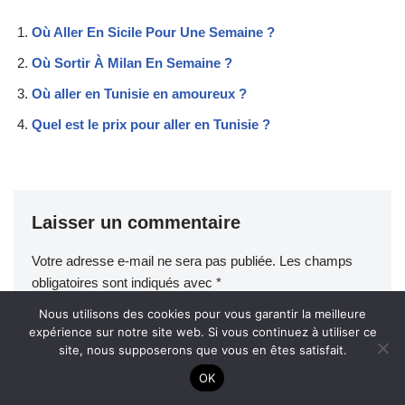
Où Aller En Sicile Pour Une Semaine ?
Où Sortir À Milan En Semaine ?
Où aller en Tunisie en amoureux ?
Quel est le prix pour aller en Tunisie ?
Laisser un commentaire
Votre adresse e-mail ne sera pas publiée.
Les champs
obligatoires sont indiqués avec
*
Nous utilisons des cookies pour vous garantir la meilleure
expérience sur notre site web. Si vous continuez à utiliser ce
Nom
*
site, nous supposerons que vous en êtes satisfait.
OK