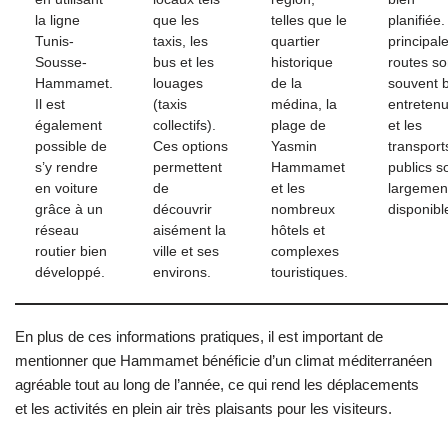
la ligne
que les
telles que le
planifiée.
Tunis-
taxis, les
quartier
principal
Sousse-
bus et les
historique
routes so
Hammamet.
louages
de la
souvent 
Il est
(taxis
médina, la
entreten
également
collectifs).
plage de
et les
possible de
Ces options
Yasmin
transport
s’y rendre
permettent
Hammamet
publics s
en voiture
de
et les
largemen
grâce à un
découvrir
nombreux
disponibl
réseau
aisément la
hôtels et
routier bien
ville et ses
complexes
développé.
environs.
touristiques.
En plus de ces informations pratiques, il est important de
mentionner que Hammamet bénéficie d’un climat méditerranéen
agréable tout au long de l’année, ce qui rend les déplacements
et les activités en plein air très plaisants pour les visiteurs.