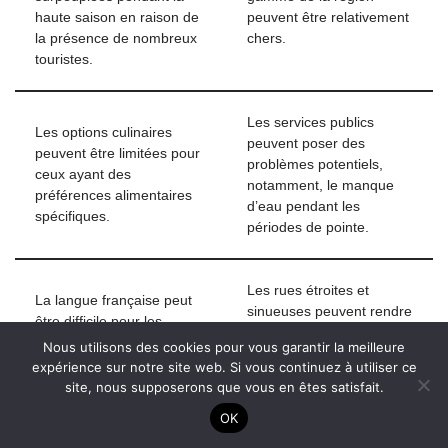
haute saison en raison de
peuvent être relativement
la présence de nombreux
chers.
touristes.
Les services publics
Les options culinaires
peuvent poser des
peuvent être limitées pour
problèmes potentiels,
ceux ayant des
notamment, le manque
préférences alimentaires
d’eau pendant les
spécifiques.
périodes de pointe.
Les rues étroites et
La langue française peut
sinueuses peuvent rendre
être difficile pour les
la circulation difficile et
visiteurs qui ne la
Nous utilisons des cookies pour vous garantir la meilleure
créer une sensation
maîtrisent pas.
expérience sur notre site web. Si vous continuez à utiliser ce
d’encombrement.
site, nous supposerons que vous en êtes satisfait.
OK
Il est important de noter que chacun peut avoir une expérience