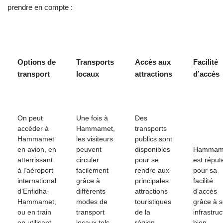
prendre en compte :
Options de
Transports
Accès aux
Facilité
transport
locaux
attractions
d’accès
On peut
Une fois à
Des
accéder à
Hammamet,
transports
Hammamet
les visiteurs
publics sont
en avion, en
peuvent
disponibles
Hammam
atterrissant
circuler
pour se
est réput
à l’aéroport
facilement
rendre aux
pour sa
international
grâce à
principales
facilité
d’Enfidha-
différents
attractions
d’accès
Hammamet,
modes de
touristiques
grâce à 
ou en train
transport
de la
infrastruc
en utilisant
locaux tels
région,
bien