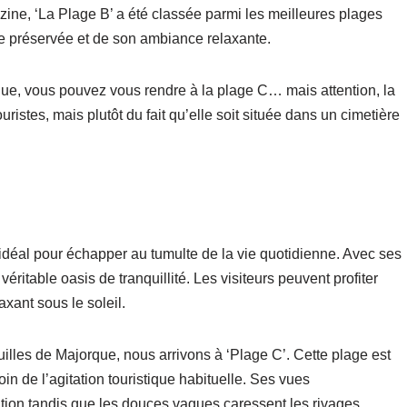
ne, ‘La Plage B’ a été classée parmi les meilleures plages
le préservée et de son ambiance relaxante.
que, vous pouvez vous rendre à la plage C… mais attention, la
uristes, mais plutôt du fait qu’elle soit située dans un cimetière
 idéal pour échapper au tumulte de la vie quotidienne. Avec ses
véritable oasis de tranquillité. Les visiteurs peuvent profiter
xant sous le soleil.
illes de Majorque, nous arrivons à ‘Plage C’. Cette plage est
in de l’agitation touristique habituelle. Ses vues
tion tandis que les douces vagues caressent les rivages