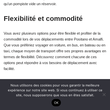
qu’un pompiste vide un réservoir.
Flexibilité et commodité
Vous avez plusieurs options pour être flexible et profiter de la
commodité lors de vos déplacements entre Positano et Amalfi.
Que vous préfériez voyager en voiture, en bus, en bateau ou en
taxi, chaque moyen de transport offre ses propres avantages en
termes de flexibilité. Découvrez comment chacune de ces
options peut répondre à vos besoins de déplacement avec
facilité.
Flexibilité en voiture
Nous utilisons des cookies pour vous garantir la meilleure
expérience sur notre site web. Si vous continuez à utiliser ce
site, nous supposerons que vous en êtes satisfait.
Profitez de la liberté offerte par la conduite en voiture pour vous
OK
déplacer facilement et commodément. Vous pouvez choisir
votre propre itinéraire et faire des arrêts spontanés selon vos