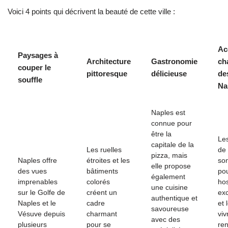
Voici 4 points qui décrivent la beauté de cette ville :
Ac
Paysages à
Architecture
Gastronomie
ch
couper le
pittoresque
délicieuse
de
souffle
Na
Naples est
connue pour
être la
Les
capitale de la
Les ruelles
de
pizza, mais
Naples offre
étroites et les
son
elle propose
des vues
bâtiments
pou
également
imprenables
colorés
hos
une cuisine
sur le Golfe de
créent un
exc
authentique et
Naples et le
cadre
et 
savoureuse
Vésuve depuis
charmant
viv
avec des
plusieurs
pour se
re