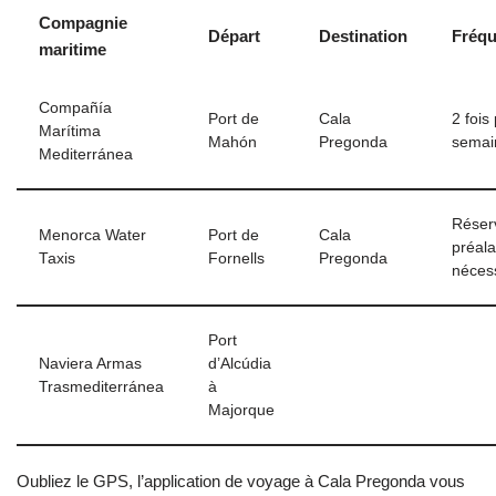
Compagnie
Départ
Destination
Fréq
maritime
Compañía
Port de
Cala
2 fois
Marítima
Mahón
Pregonda
semai
Mediterránea
Réser
Menorca Water
Port de
Cala
préala
Taxis
Fornells
Pregonda
néces
Port
Naviera Armas
d’Alcúdia
Trasmediterránea
à
Majorque
Oubliez le GPS, l’application de voyage à Cala Pregonda vous