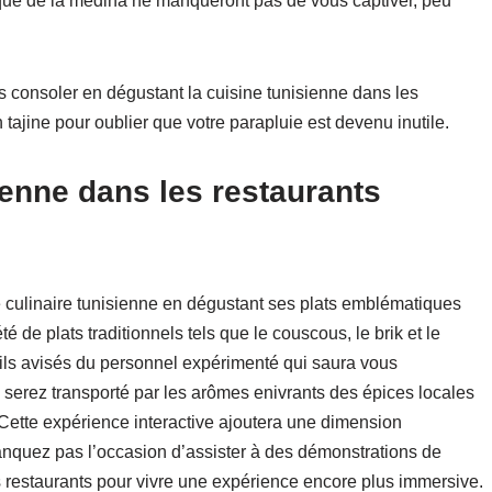
nique de la médina ne manqueront pas de vous captiver, peu
s consoler en dégustant la cuisine tunisienne dans les
 tajine pour oublier que votre parapluie est devenu inutile.
ienne dans les restaurants
 culinaire tunisienne en dégustant ses plats emblématiques
 de plats traditionnels tels que le couscous, le brik et le
eils avisés du personnel expérimenté qui saura vous
serez transporté par les arômes enivrants des épices locales
s. Cette expérience interactive ajoutera une dimension
anquez pas l’occasion d’assister à des démonstrations de
ins restaurants pour vivre une expérience encore plus immersive.