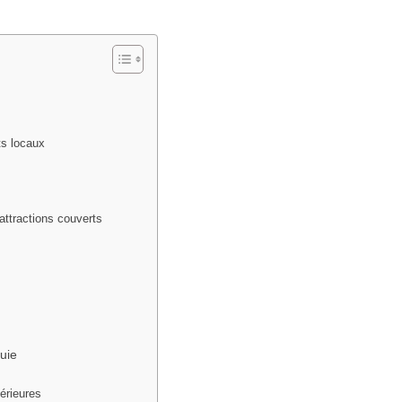
ts locaux
’attractions couverts
s
luie
térieures