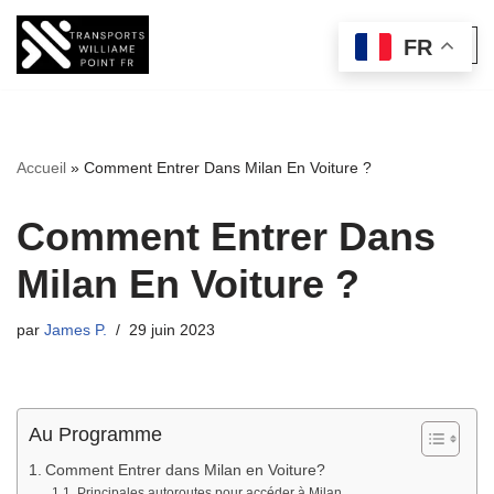
FR
Aller
au
contenu
Accueil
»
Comment Entrer Dans Milan En Voiture ?
Comment Entrer Dans
Milan En Voiture ?
par
James P.
29 juin 2023
Au Programme
Comment Entrer dans Milan en Voiture?
Principales autoroutes pour accéder à Milan