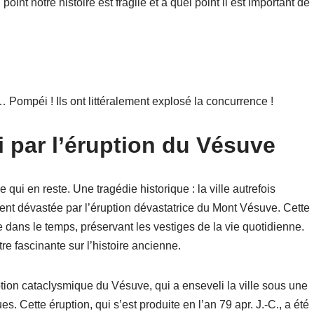
int notre histoire est fragile et à quel point il est important de
à… Pompéi ! Ils ont littéralement explosé la concurrence !
 par l’éruption du Vésuve
ui en reste. Une tragédie historique : la ville autrefois
t dévastée par l’éruption dévastatrice du Mont Vésuve. Cette
ne dans le temps, préservant les vestiges de la vie quotidienne.
e fascinante sur l’histoire ancienne.
tion cataclysmique du Vésuve, qui a enseveli la ville sous une
s. Cette éruption, qui s’est produite en l’an 79 apr. J.-C., a été