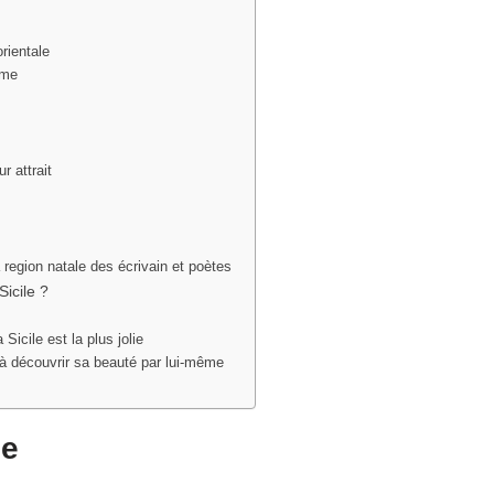
orientale
rme
r attrait
la region natale des écrivain et poètes
Sicile ?
 Sicile est la plus jolie
et à découvrir sa beauté par lui-même
le