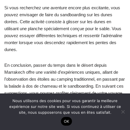
Si vous recherchez une aventure encore plus excitante, vous
pouvez envisager de faire du sandboarding sur les dunes
dorées. Cette activité consiste à glisser sur les dunes en
utilisant une planche spécialement conçue pour le sable. Vous
pouvez essayer différentes techniques et ressentir l’adrénaline
monter lorsque vous descendez rapidement les pentes des
dunes.
En conclusion, passer du temps dans le désert depuis
Marrakech offre une variété d’expériences uniques, allant de
l’observation des étoiles au camping traditionnel, en passant par
la balade à dos de chameau et le sandboarding. En suivant ces
suggestions, vous pourrez profiter pleinement de votre voyage
et créer des souvenirs mémorables.
Nous utilisons des cookies pour vous garantir la meilleure
expérience sur notre site web. Si vous continuez à utiliser ce
site, nous supposerons que vous en êtes satisfait.
Frequently Asked Questions
OK