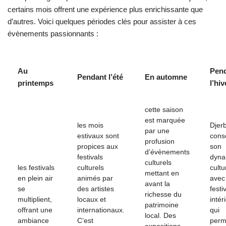
certains mois offrent une expérience plus enrichissante que
d’autres. Voici quelques périodes clés pour assister à ces
évènements passionnants :
Au
Pen
Pendant l’été
En automne
printemps
l’hiv
cette saison
est marquée
les mois
Djer
par une
estivaux sont
cons
profusion
propices aux
son
d’évènements
festivals
dyn
culturels
les festivals
culturels
cultu
mettant en
en plein air
animés par
avec
avant la
se
des artistes
festi
richesse du
multiplient,
locaux et
intér
patrimoine
offrant une
internationaux.
qui
local. Des
ambiance
C’est
perm