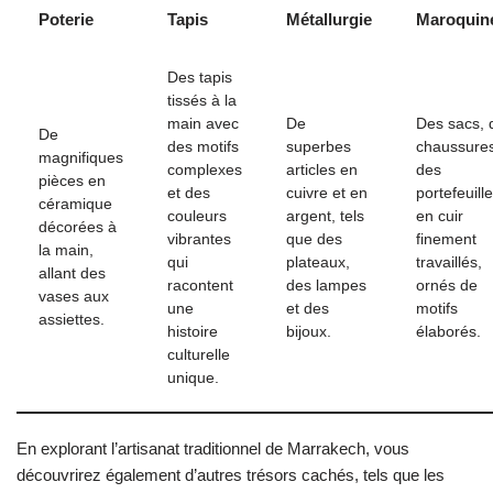
Poterie
Tapis
Métallurgie
Maroquine
Des tapis
tissés à la
main avec
De
Des sacs, 
De
des motifs
superbes
chaussures
magnifiques
complexes
articles en
des
pièces en
et des
cuivre et en
portefeuill
céramique
couleurs
argent, tels
en cuir
décorées à
vibrantes
que des
finement
la main,
qui
plateaux,
travaillés,
allant des
racontent
des lampes
ornés de
vases aux
une
et des
motifs
assiettes.
histoire
bijoux.
élaborés.
culturelle
unique.
En explorant l’artisanat traditionnel de Marrakech, vous
découvrirez également d’autres trésors cachés, tels que les