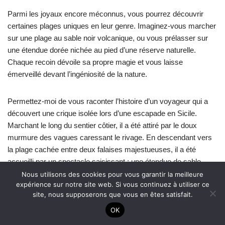
Parmi les joyaux encore méconnus, vous pourrez découvrir
certaines plages uniques en leur genre. Imaginez-vous marcher
sur une plage au sable noir volcanique, ou vous prélasser sur
une étendue dorée nichée au pied d’une réserve naturelle.
Chaque recoin dévoile sa propre magie et vous laisse
émerveillé devant l’ingéniosité de la nature.
Permettez-moi de vous raconter l’histoire d’un voyageur qui a
découvert une crique isolée lors d’une escapade en Sicile.
Marchant le long du sentier côtier, il a été attiré par le doux
murmure des vagues caressant le rivage. En descendant vers
la plage cachée entre deux falaises majestueuses, il a été
accueilli par un spectacle saisissant : une étendue de sable
blanc bordée par des eaux turquoise scintillantes. Il a passé une
Nous utilisons des cookies pour vous garantir la meilleure
expérience sur notre site web. Si vous continuez à utiliser ce
journée parfaite, s’imprégnant de la sérénité de cet endroit
site, nous supposerons que vous en êtes satisfait.
préservé et se laissant enivrer par la beauté naturelle qui
l’entourait.
OK