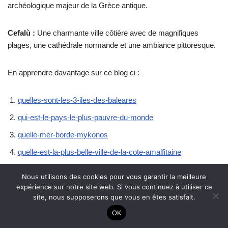
archéologique majeur de la Grèce antique.
Cefalù :
Une charmante ville côtière avec de magnifiques
plages, une cathédrale normande et une ambiance pittoresque.
En apprendre davantage sur ce blog ci :
quelles-sont-les-3-iles-des-baleares
qui-est-le-pays-le-plus-pauvre-du-monde
quelle-mer-borde-mykonos
quelle-est-la-plus-belle-ville-de-la-cote-amalfitaine
quels-villages-visiter-autour-de-letna
Nous utilisons des cookies pour vous garantir la meilleure
quelle-est-la-plus-belle-partie-de-bali
expérience sur notre site web. Si vous continuez à utiliser ce
site, nous supposerons que vous en êtes satisfait.
quels-souvenirs-ramener-de-sicile
OK
quelle-ville-visiter-en-italie-bord-de-mer