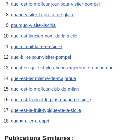
quel-est-le-meilleur-jour-pour-visiter-pompei
quand-visiter-la-grotte-de-glace
pourquoi-visiter-ischia
quel-est-lancien-nom-de-la-sicile
quel-circuit-faire-en-sicile
quel-billet-pour-visiter-pompei
quest-ce-qui-est-plus-beau-majorque-ou-minorque
quel-est-lembleme-de-majorque
quel-est-le-meilleur-club-de-milan
quel-est-lendroit-le-plus-chaud-de-sicile
quel-est-le-fruit-typique-de-la-sicile
quand-aller-a-capri
Publications Similaires :