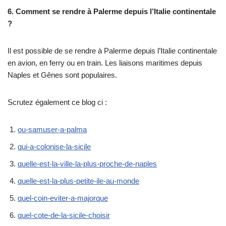
6. Comment se rendre à Palerme depuis l’Italie continentale
?
Il est possible de se rendre à Palerme depuis l’Italie continentale
en avion, en ferry ou en train. Les liaisons maritimes depuis
Naples et Gênes sont populaires.
Scrutez également ce blog ci :
ou-samuser-a-palma
qui-a-colonise-la-sicile
quelle-est-la-ville-la-plus-proche-de-naples
quelle-est-la-plus-petite-ile-au-monde
quel-coin-eviter-a-majorque
quel-cote-de-la-sicile-choisir