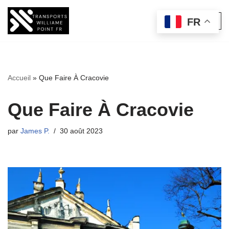
FR
Aller
au
contenu
Accueil
»
Que Faire À Cracovie
Que Faire À Cracovie
par
James P.
30 août 2023