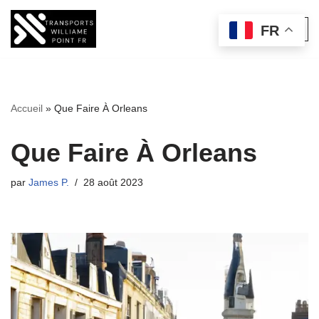
FR
Aller
au
contenu
Accueil
»
Que Faire À Orleans
Que Faire À Orleans
par
James P.
28 août 2023