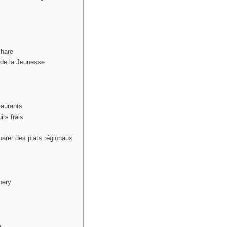
Phare
t de la Jeunesse
taurants
its frais
parer des plats régionaux
bery
e