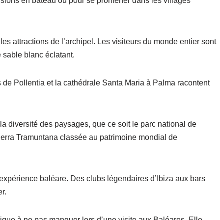
ursions en bateau ou pour se promener dans les villages
es attractions de l’archipel. Les visiteurs du monde entier sont
e sable blanc éclatant.
s de Pollentia et la cathédrale Santa Maria à Palma racontent
a diversité des paysages, que ce soit le parc national de
ierra Tramuntana classée au patrimoine mondial de
l’expérience baléare. Des clubs légendaires d’Ibiza aux bars
r.
ique à ne pas manquer lors d’une visite aux Baléares. Elle