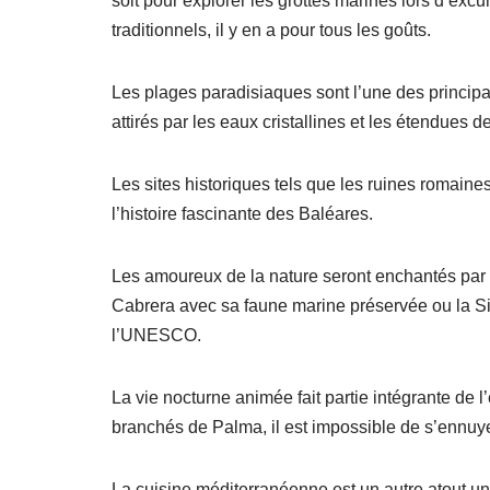
soit pour explorer les grottes marines lors d’exc
traditionnels, il y en a pour tous les goûts.
Les plages paradisiaques sont l’une des principal
attirés par les eaux cristallines et les étendues d
Les sites historiques tels que les ruines romaine
l’histoire fascinante des Baléares.
Les amoureux de la nature seront enchantés par l
Cabrera avec sa faune marine préservée ou la S
l’UNESCO.
La vie nocturne animée fait partie intégrante de 
branchés de Palma, il est impossible de s’ennuye
La cuisine méditerranéenne est un autre atout un