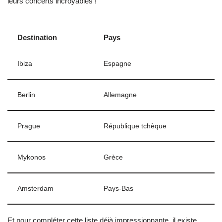
leurs concerts incroyables !
Destination
Pays
Ibiza
Espagne
Berlin
Allemagne
Prague
République tchèque
Mykonos
Grèce
Amsterdam
Pays-Bas
Et pour compléter cette liste déjà impressionnante, il existe