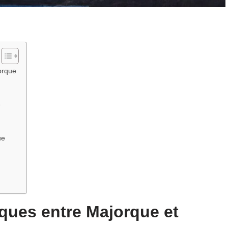
orque
e
ue
ques entre Majorque et