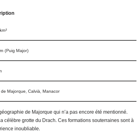
iption
 km²
m (Puig Major)
m
 de Majorque, Calvià, Manacor
 géographie de Majorque qui n’a pas encore été mentionné.
 la célèbre grotte du Drach. Ces formations souterraines sont à
érience inoubliable.