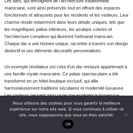
Les dars, qui témoignent de l’architecture traditionnelle
marocaine, sont ainsi préservés tout en offrant des espaces
fonctionnels et attrayants pour les résidents et les visiteurs. Leur
charme réside notamment dans leurs détails uniques, tels que
les magnifiques patios intérieurs, les azulejos colorés et
l’architecture complexe qui illustrent l’artisanat marocain.
Chaque dar a une histoire unique, racontée à travers son design
distinctif et ses éléments décoratifs personnalisés.
Un exemple révélateur est celui d’un dar restauré appartenant à
une famille royale marocaine. Ce palais spectaculaire a été
transformé en un hôtel-boutique exclusif, qui allie
harmonieusement traditions séculaires et modernité luxueuse.
Les visiteurs peuvent ainsi vivre une expérience immersive
dans la culture marocaine tout en bénéficiant du confort
Nous utilisons des cookies pour vous garantir la meilleure
expérience sur notre site web. Si vous continuez à utiliser ce
contemporain. Cette restauration exemplaire témoigne de
site, nous supposerons que vous en êtes satisfait.
l’engagement des autorités marocaines à préserver et valoriser
les dars pour les générations futures.
OK