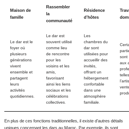
Rassembler
Maison de
Résidence
Trav
la
famille
d’hôtes
domi
communauté
Le dar est
Les
Le dar est le
souvent utilisé
chambres du
Cert
foyer où
comme lieu
dar sont
parti
plusieurs
de rencontre
utilisées pour
sont
générations
pour les
accueillir des
aux a
vivent
voisins et les
invités,
prof
ensemble et
amis,
offrant un
telle
partagent
favorisant
hébergement
l’art
leurs
ainsi les liens
confortable
vent
activités
sociaux et les
dans une
produ
quotidiennes.
célébrations
atmosphère
collectives.
familiale.
En plus de ces fonctions traditionnelles, il existe d’autres détails
uniques concernant les dars au Maroc. Par exemple, ils sont