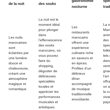
gastronomie
spe
de la nuit
des souks
nocturne
trad
La nuit est le
moment idéal
La n
Les
pour plonger
Maro
restaurants
dans
ani
Les nuits
marocains
l’effervescence
des
marocaines
offrent une
des souks
spec
sont
expérience
marocains, où
folk
éclairées par
culinaire riche
vous pouvez
tels
une lumière
en saveurs et
faire du
dan
douce et
en épices.
shopping,
vent
chaleureuse,
Profitez d’un
déguster de
gna
créant une
délicieux
délicieuses
l’ar
atmosphère
dîner
spécialités
offr
magique et
accompagné
locales et
un a
romantique.
de musique
apprécier les
la c
traditionnelle
performances
viva
envoûtante.
musicales et
pays
artistiques.