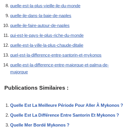
quelle-est-la-plus-vieille-ile-du-monde
quelle-ile-dans-la-baie-de-naples
quelle-ile-faire-autour-de-naples
qui-est-le-pays-le-plus-riche-du-monde
quelle-est-la-ville-la-plus-chaude-ditalie
quel-est-la-difference-entre-santorin-et-mykonos
quelle-est-la-difference-entre-majorque-et-palma-de-
majorque
Publications Similaires :
Quelle Est La Meilleure Période Pour Aller À Mykonos ?
Quelle Est La Différence Entre Santorin Et Mykonos ?
Quelle Mer Bordé Mykonos ?