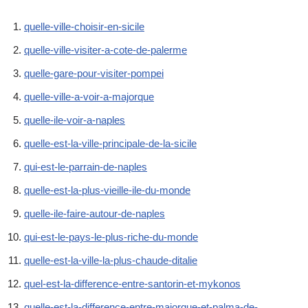
quelle-ville-choisir-en-sicile
quelle-ville-visiter-a-cote-de-palerme
quelle-gare-pour-visiter-pompei
quelle-ville-a-voir-a-majorque
quelle-ile-voir-a-naples
quelle-est-la-ville-principale-de-la-sicile
qui-est-le-parrain-de-naples
quelle-est-la-plus-vieille-ile-du-monde
quelle-ile-faire-autour-de-naples
qui-est-le-pays-le-plus-riche-du-monde
quelle-est-la-ville-la-plus-chaude-ditalie
quel-est-la-difference-entre-santorin-et-mykonos
quelle-est-la-difference-entre-majorque-et-palma-de-