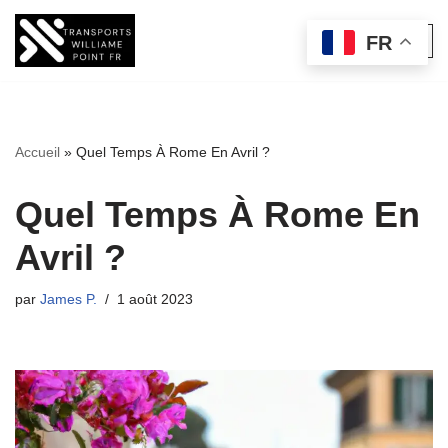
FR
Aller
au
contenu
Accueil
»
Quel Temps À Rome En Avril ?
Quel Temps À Rome En
Avril ?
par
James P.
1 août 2023