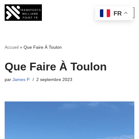
FR
Aller
au
contenu
Accueil
»
Que Faire À Toulon
Que Faire À Toulon
par
James P.
2 septembre 2023