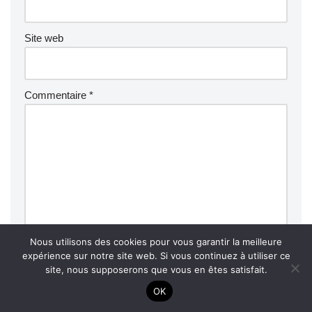
Site web
Commentaire
*
Nous utilisons des cookies pour vous garantir la meilleure
expérience sur notre site web. Si vous continuez à utiliser ce
site, nous supposerons que vous en êtes satisfait.
Enregistrer mon nom, mon e-mail et mon site dans le
OK
navigateur pour mon prochain commentaire.