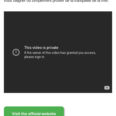
vous baigner ou simplement profiter de la tranquillité de la mer.