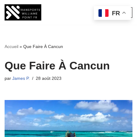
FR
Aller
au
contenu
Accueil
»
Que Faire À Cancun
Que Faire À Cancun
par
James P.
28 août 2023