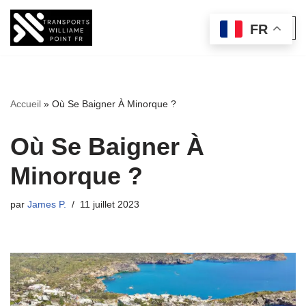
FR
Aller
au
contenu
Accueil
»
Où Se Baigner À Minorque ?
Où Se Baigner À
Minorque ?
par
James P.
11 juillet 2023