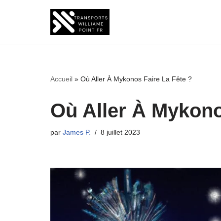
Aller
au
contenu
Accueil
»
Où Aller À Mykonos Faire La Fête ?
Où Aller À Mykono
par
James P.
8 juillet 2023