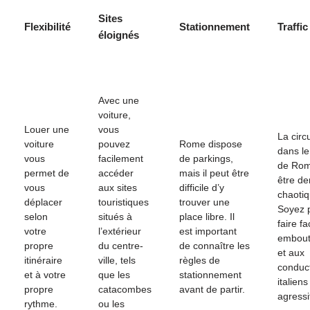
Sites
Flexibilité
Stationnement
Traffic
éloignés
Avec une
voiture,
Louer une
vous
La circ
voiture
pouvez
Rome dispose
dans le
vous
facilement
de parkings,
de Rom
permet de
accéder
mais il peut être
être de
vous
aux sites
difficile d’y
chaotiq
déplacer
touristiques
trouver une
Soyez p
selon
situés à
place libre. Il
faire f
votre
l’extérieur
est important
embout
propre
du centre-
de connaître les
et aux
itinéraire
ville, tels
règles de
conduc
et à votre
que les
stationnement
italiens
propre
catacombes
avant de partir.
agressi
rythme.
ou les