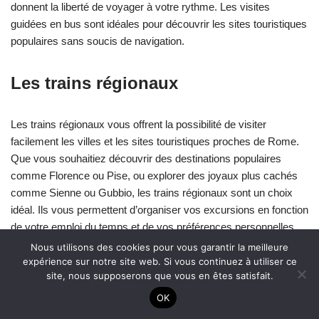
donnent la liberté de voyager à votre rythme. Les visites
guidées en bus sont idéales pour découvrir les sites touristiques
populaires sans soucis de navigation.
Les trains régionaux
Les trains régionaux vous offrent la possibilité de visiter
facilement les villes et les sites touristiques proches de Rome.
Que vous souhaitiez découvrir des destinations populaires
comme Florence ou Pise, ou explorer des joyaux plus cachés
comme Sienne ou Gubbio, les trains régionaux sont un choix
idéal. Ils vous permettent d’organiser vos excursions en fonction
de votre emploi du temps et de vos préférences personnelles.
Nous utilisons des cookies pour vous garantir la meilleure
expérience sur notre site web. Si vous continuez à utiliser ce
En plus d’être pratiques, les trains régionaux vous offrent
site, nous supposerons que vous en êtes satisfait.
également une expérience agréable en admirant le paysage
OK
environnant pendant vos trajets. Vous pourrez profiter des
collines verdoyantes, des vignobles pittoresques et des