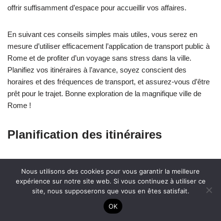
offrir suffisamment d’espace pour accueillir vos affaires.
En suivant ces conseils simples mais utiles, vous serez en
mesure d’utiliser efficacement l’application de transport public à
Rome et de profiter d’un voyage sans stress dans la ville.
Planifiez vos itinéraires à l’avance, soyez conscient des
horaires et des fréquences de transport, et assurez-vous d’être
prêt pour le trajet. Bonne exploration de la magnifique ville de
Rome !
Planification des itinéraires
Lorsqu’il s’agit de planifier vos itinéraires à Rome, il est essentiel
Nous utilisons des cookies pour vous garantir la meilleure
d’organiser efficacement votre temps et vos déplacements.
expérience sur notre site web. Si vous continuez à utiliser ce
Pour cela, vous devez prendre en compte les différentes
site, nous supposerons que vous en êtes satisfait.
attractions touristiques que vous souhaitez visiter, ainsi que les
OK
distances entre elles. En utilisant un tableau à titre indicatif, vous