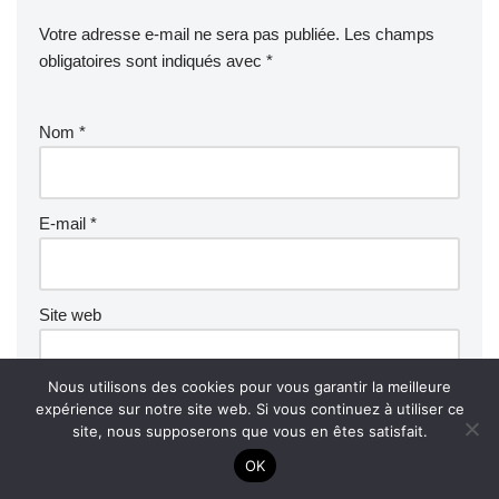
Votre adresse e-mail ne sera pas publiée.
Les champs
obligatoires sont indiqués avec
*
Nom
*
E-mail
*
Site web
Nous utilisons des cookies pour vous garantir la meilleure
Commentaire
*
expérience sur notre site web. Si vous continuez à utiliser ce
site, nous supposerons que vous en êtes satisfait.
OK