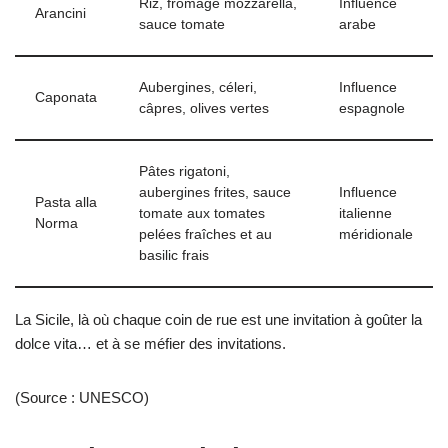
Riz, fromage mozzarella,
Influence
Arancini
sauce tomate
arabe
Aubergines, céleri,
Influence
Caponata
câpres, olives vertes
espagnole
Pâtes rigatoni,
aubergines frites, sauce
Influence
Pasta alla
tomate aux tomates
italienne
Norma
pelées fraîches et au
méridionale
basilic frais
La Sicile, là où chaque coin de rue est une invitation à goûter la
dolce vita… et à se méfier des invitations.
(Source : UNESCO)