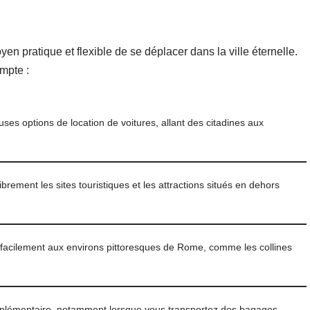
en pratique et flexible de se déplacer dans la ville éternelle.
mpte :
es options de location de voitures, allant des citadines aux
brement les sites touristiques et les attractions situés en dehors
facilement aux environs pittoresques de Rome, comme les collines
upplémentaire, notamment lorsque vous transportez des bagages