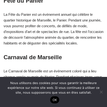
Fête du Panier
La Fête du Panier est un événement annuel qui célèbre le
quartier historique de Marseille, le Panier. Pendant une journée,
vous pourrez profiter de concerts, de défilés de mode,
d’expositions d’art et de spectacles de rue. La fête est l’occasion
de découvrir l’atmosphère animée du quartier, de rencontrer les
habitants et de déguster des spécialités locales.
Carnaval de Marseille
Le Carnaval de Marseille est un événement coloré qui a lieu
chaque année au mois de février. Pendant plusieurs jours, vous
pourrez assister à des défilés de chars décorés, à des
Nous utilisons des cookies pour vous garantir la meilleure
expérience sur notre site web. Si vous continuez à utiliser ce
spectacles de danse et de musique et à des animations pour
site, nous supposerons que vous en êtes satisfait.
toute la famille. Le carnaval est un moment de convivialité et de
joie, où les habitants se réunissent pour célébrer en musique et
OK
en déguisements.