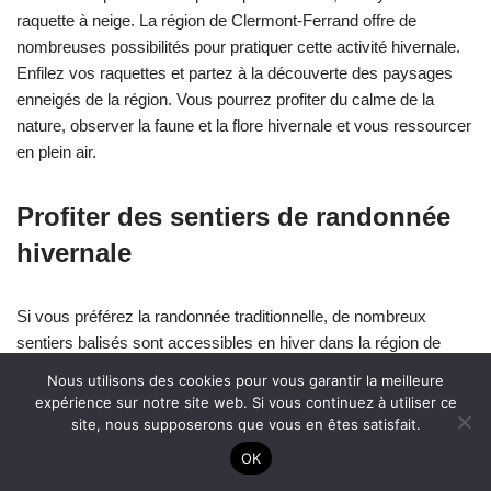
raquette à neige. La région de Clermont-Ferrand offre de
nombreuses possibilités pour pratiquer cette activité hivernale.
Enfilez vos raquettes et partez à la découverte des paysages
enneigés de la région. Vous pourrez profiter du calme de la
nature, observer la faune et la flore hivernale et vous ressourcer
en plein air.
Profiter des sentiers de randonnée
hivernale
Si vous préférez la randonnée traditionnelle, de nombreux
sentiers balisés sont accessibles en hiver dans la région de
Clermont-Ferrand. Enfilez vos chaussures de randonnée,
Nous utilisons des cookies pour vous garantir la meilleure
habillez-vous chaudement et partez à la découverte des
expérience sur notre site web. Si vous continuez à utiliser ce
paysages enneigés. Vous pourrez profiter de panoramas
site, nous supposerons que vous en êtes satisfait.
exceptionnels, découvrir la faune et la flore hivernale et vous
OK
détendre en pleine nature.