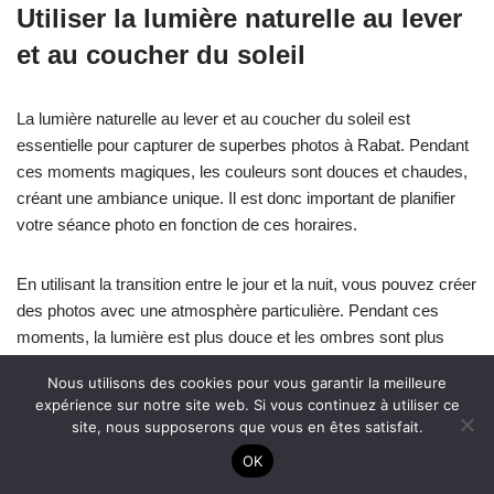
Utiliser la lumière naturelle au lever
et au coucher du soleil
La lumière naturelle au lever et au coucher du soleil est
essentielle pour capturer de superbes photos à Rabat. Pendant
ces moments magiques, les couleurs sont douces et chaudes,
créant une ambiance unique. Il est donc important de planifier
votre séance photo en fonction de ces horaires.
En utilisant la transition entre le jour et la nuit, vous pouvez créer
des photos avec une atmosphère particulière. Pendant ces
moments, la lumière est plus douce et les ombres sont plus
longues, ce qui ajoute de la profondeur et de la texture à vos
Nous utilisons des cookies pour vous garantir la meilleure
clichés. Vous pouvez jouer avec les reflets sur l’eau ou sur les
expérience sur notre site web. Si vous continuez à utiliser ce
bâtiments pour ajouter une touche spéciale à vos photos.
site, nous supposerons que vous en êtes satisfait.
OK
Une autre astuce consiste à utiliser le ciel coloré comme