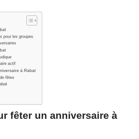
abat
s pour les groupes
versaires
abat
udique
ire actif
niversaire à Rabat
de fêtes
abat
ur fêter un anniversaire à