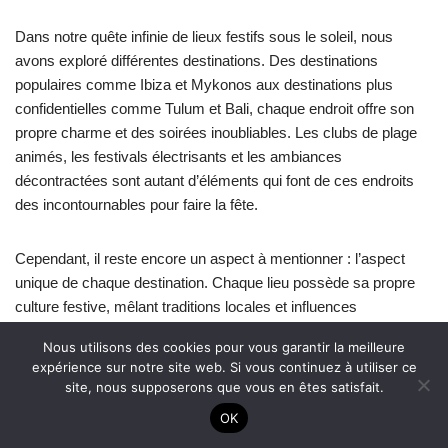
Dans notre quête infinie de lieux festifs sous le soleil, nous
avons exploré différentes destinations. Des destinations
populaires comme Ibiza et Mykonos aux destinations plus
confidentielles comme Tulum et Bali, chaque endroit offre son
propre charme et des soirées inoubliables. Les clubs de plage
animés, les festivals électrisants et les ambiances
décontractées sont autant d’éléments qui font de ces endroits
des incontournables pour faire la fête.
Cependant, il reste encore un aspect à mentionner : l’aspect
unique de chaque destination. Chaque lieu possède sa propre
culture festive, mêlant traditions locales et influences
internationales. Par exemple, à Rio de Janeiro au Brésil, vous
Nous utilisons des cookies pour vous garantir la meilleure
pouvez participer à une samba rythmée lors du célèbre
expérience sur notre site web. Si vous continuez à utiliser ce
carnaval, tandis qu’à Saint-Tropez en France, vous pouvez
site, nous supposerons que vous en êtes satisfait.
danser toute la nuit dans des clubs exclusifs fréquentés par des
OK
jet-setters du monde entier.