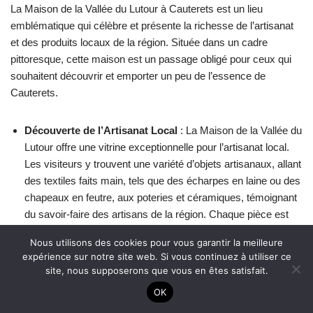
La Maison de la Vallée du Lutour à Cauterets est un lieu
emblématique qui célèbre et présente la richesse de l’artisanat
et des produits locaux de la région. Située dans un cadre
pittoresque, cette maison est un passage obligé pour ceux qui
souhaitent découvrir et emporter un peu de l’essence de
Cauterets.
Découverte de l’Artisanat Local
: La Maison de la Vallée du
Lutour offre une vitrine exceptionnelle pour l’artisanat local.
Les visiteurs y trouvent une variété d’objets artisanaux, allant
des textiles faits main, tels que des écharpes en laine ou des
chapeaux en feutre, aux poteries et céramiques, témoignant
du savoir-faire des artisans de la région. Chaque pièce est
unique, reflétant les techniques traditionnelles et la créativité
Nous utilisons des cookies pour vous garantir la meilleure
des artisans locaux.
expérience sur notre site web. Si vous continuez à utiliser ce
site, nous supposerons que vous en êtes satisfait.
Produits du Terroir
: La maison est également un lieu où
l’on peut découvrir et acheter une gamme de produits du
OK
terroir. Cela inclut des produits alimentaires tels que des